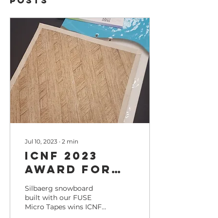
Posts
Jul 10, 2023
∙
2
min
ICNF 2023
Award for
Silbaerg
Silbaerg snowboard
built with our FUSE
Micro Tapes wins ICNF
2023 Award One of our