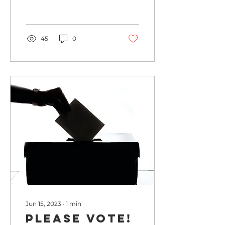
product development
partners is the
snowboard...
45
0
Jun 15, 2023
∙
1
min
Please vote!